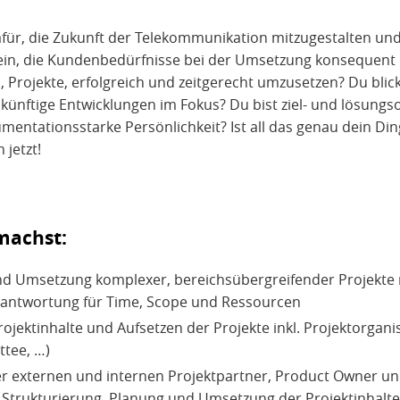
für, die Zukunft der Telekommunikation mitzugestalten und 
 ein, die Kundenbedürfnisse bei der Umsetzung konsequent 
 es, Projekte, erfolgreich und zeitgerecht umzusetzen? Du bli
künftige Entwicklungen im Fokus? Du bist ziel- und lösungso
entationsstarke Persönlichkeit? Ist all das genau dein Din
 jetzt!
machst:
nd Umsetzung komplexer, bereichsübergreifender Projekte 
rantwortung für Time, Scope und Ressourcen
rojektinhalte und Aufsetzen der Projekte inkl. Projektorgan
tee, …)
r externen und internen Projektpartner, Product Owner un
 Strukturierung, Planung und Umsetzung der Projektinhalte