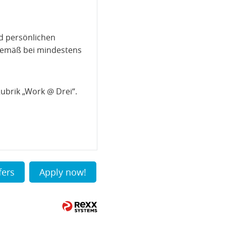
d persönlichen
gemäß bei mindestens
Rubrik „Work @ Drei“.
fers
Apply now!