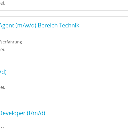
ei.
Agent (m/w/d) Bereich Technik,
fserfahrung
ei.
/d)
ei.
eveloper (f/m/d)